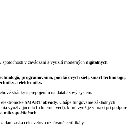
 spoločnosti v zavádzaní a využití moderných
digitálnych
chnológií, programovania, počítačových sietí, smart technológií,
echniky a elektroniky.
ebové stránky s prepojením na databázový systém.
é elektronické
SMART obvody
. Chápe fungovanie základných
ia využívajúce IoT (Internet vecí), ktoré využije v praxi pri podpore
 a mikropočítačoch
.
zadaní získa celosvetovo uznávané certifikáty.