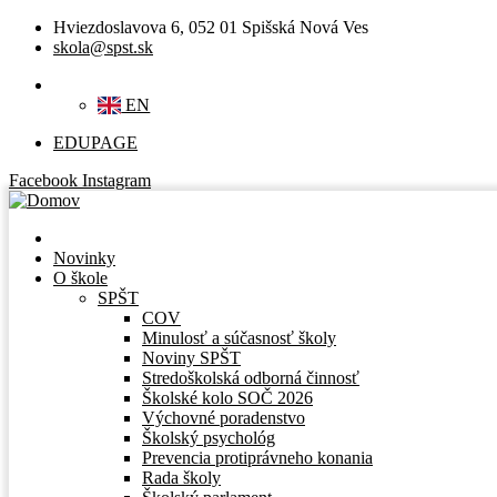
Hviezdoslavova 6, 052 01 Spišská Nová Ves
skola@spst.sk
SK
EN
EDUPAGE
Facebook
Instagram
Novinky
O škole
SPŠT
COV
Minulosť a súčasnosť školy
Noviny SPŠT
Stredoškolská odborná činnosť
Školské kolo SOČ 2026
Výchovné poradenstvo
Školský psychológ
Prevencia protiprávneho konania
Rada školy