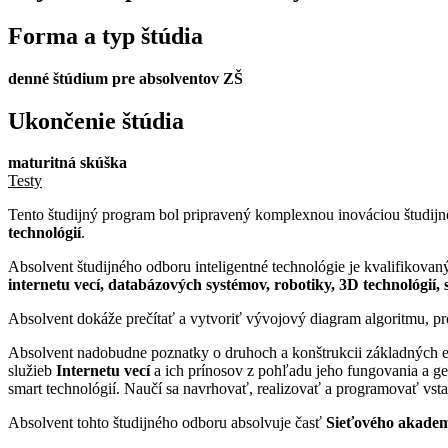
Forma a typ štúdia
denné štúdium pre absolventov ZŠ
Ukončenie štúdia
maturitná skúška
Testy
Tento študijný program bol pripravený komplexnou inováciou študij
technológií
.
Absolvent študijného odboru inteligentné technológie je kvalifikovaný
internetu vecí, databázových systémov, robotiky, 3D technológií, 
Absolvent dokáže prečítať a vytvoriť vývojový diagram algoritmu, 
Absolvent nadobudne poznatky o druhoch a konštrukcii základných ele
služieb
Internetu vecí
a ich prínosov z pohľadu jeho fungovania a gen
smart technológií. Naučí sa navrhovať, realizovať a programovať vst
Absolvent tohto študijného odboru absolvuje časť
Sieťového akade