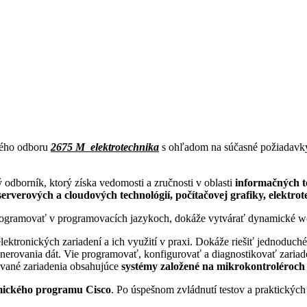
ného odboru
2675 M elektrotechnika
s ohľadom na súčasné požiadavky
 odborník, ktorý získa vedomosti a zručnosti v oblasti
informačných te
serverových a cloudových technológií, počítačovej grafiky, elektrot
programovať v programovacích jazykoch, dokáže vytvárať dynamické w
ktronických zariadení a ich využití v praxi. Dokáže riešiť jednoduch
erovania dát. Vie programovať, konfigurovať a diagnostikovať zariaden
avané zariadenia obsahujúce
systémy založené na mikrokontroléroch
mického programu Cisco
. Po úspešnom zvládnutí testov a praktických 