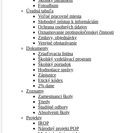
Školský parlament
Fotoalbum
Úradná tabuľa
Voľné pracovné miesta
Slobodný prístup k informáciám
Ochrana osobných údajov
Oznamovanie protispoločenskej činnosti
Zmluvy, objednávky
Verejné obstarávanie
Dokumenty
Zriaďovacia listina
Školský vzdelávací program
Školský poriadok
Hodnotiace správy
Zápisnice
Etický kódex
2% dane
Zoznamy
Zamestnanci školy
Triedy
Študijné odbory
Absolventi školy
Projekty
IROP
Národný projekt POP