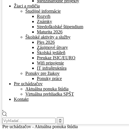
Medzinárodné projekty
Žiaci a rodičia
Študijné informácie
Rozvrh
Známky
Stredoškolské štipendium
Maturita 2026
Školské aktivity a služby
Ples 2026
Záujmové útvary
Školská jedáleň
Preukaz ISIC/EURO
Wifi pripojenie
IT infraštruktúra
Ponuky pre žiakov
Ponuky práce
Pre uchádzačov
Aktuálna ponuka štúdia
Virtuálna prehliadka SPŠT
Kontakt
.
Pre uchádzačov - Aktuálna ponuka štúdia