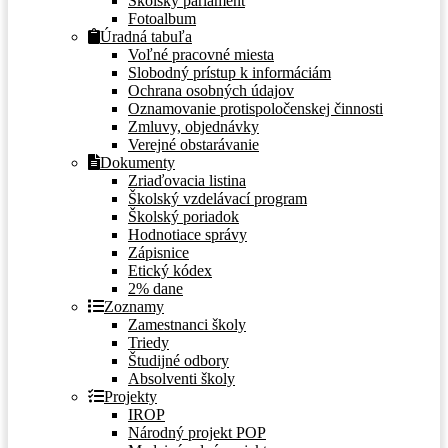
Školský parlament
Fotoalbum
Úradná tabuľa
Voľné pracovné miesta
Slobodný prístup k informáciám
Ochrana osobných údajov
Oznamovanie protispoločenskej činnosti
Zmluvy, objednávky
Verejné obstarávanie
Dokumenty
Zriaďovacia listina
Školský vzdelávací program
Školský poriadok
Hodnotiace správy
Zápisnice
Etický kódex
2% dane
Zoznamy
Zamestnanci školy
Triedy
Študijné odbory
Absolventi školy
Projekty
IROP
Národný projekt POP