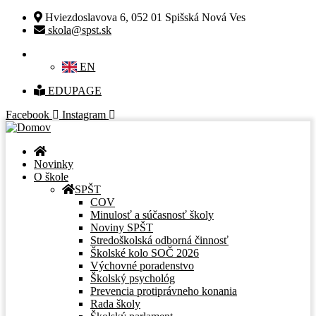
13
06
10
22
05
16
12
05
30
06
MAR
MAR
NOV
MÁJ
DEC
MÁJ
JÚN
JÚN
APR
FEB
2026
2026
2026
2026
2026
2026
2026
2025
2025
2025
Hviezdoslavova 6, 052 01 Spišská Nová Ves
skola@spst.sk
SK
EN
EDUPAGE
Facebook
Instagram
Novinky
O škole
SPŠT
COV
Minulosť a súčasnosť školy
Noviny SPŠT
Stredoškolská odborná činnosť
Školské kolo SOČ 2026
Výchovné poradenstvo
Školský psychológ
Prevencia protiprávneho konania
Rada školy