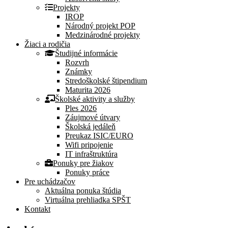
Projekty
IROP
Národný projekt POP
Medzinárodné projekty
Žiaci a rodičia
Študijné informácie
Rozvrh
Známky
Stredoškolské štipendium
Maturita 2026
Školské aktivity a služby
Ples 2026
Záujmové útvary
Školská jedáleň
Preukaz ISIC/EURO
Wifi pripojenie
IT infraštruktúra
Ponuky pre žiakov
Ponuky práce
Pre uchádzačov
Aktuálna ponuka štúdia
Virtuálna prehliadka SPŠT
Kontakt