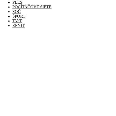
PLES
POČÍTAČOVÉ SIETE
SOČ
ŠPORT
TVaT
ZENIT