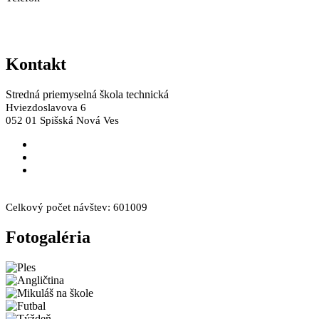
+421 53 4466 249
+421 53 44 66 308
Kontakt
Stredná priemyselná škola technická
Hviezdoslavova 6
052 01 Spišská Nová Ves
skola@spst.sk
+421 53 44 66 249
+421 53 44 66 308
Facebook
Instagram
Celkový počet návštev:
601009
Fotogaléria