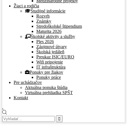
Medzinárodné projekty
Žiaci a rodičia
Študijné informácie
Rozvrh
Známky
Stredoškolské štipendium
Maturita 2026
Školské aktivity a služby
Ples 2026
Záujmové útvary
Školská jedáleň
Preukaz ISIC/EURO
Wifi pripojenie
IT infraštruktúra
Ponuky pre žiakov
Ponuky práce
Pre uchádzačov
Aktuálna ponuka štúdia
Virtuálna prehliadka SPŠT
Kontakt
.