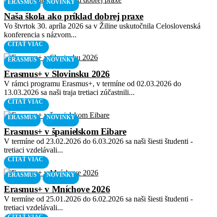
ERASMUS
NOVINKY
Naša škola ako príklad dobrej praxe
Vo štvrtok 30. apríla 2026 sa v Žiline uskutočnila Celoslovenská
konferencia s názvom...
ČÍTAŤ VIAC
ERASMUS
NOVINKY
Erasmus+ v Slovinsku 2026
V rámci programu Erasmus+, v termíne od 02.03.2026 do
13.03.2026 sa naši traja tretiaci zúčastnili...
ČÍTAŤ VIAC
ERASMUS
NOVINKY
Erasmus+ v španielskom Eibare
V termíne od 23.02.2026 do 6.03.2026 sa naši šiesti študenti -
tretiaci vzdelávali...
ČÍTAŤ VIAC
ERASMUS
NOVINKY
Erasmus+ v Mníchove 2026
V termíne od 25.01.2026 do 6.02.2026 sa naši šiesti študenti -
tretiaci vzdelávali...