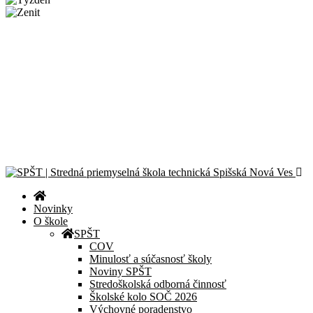
Novinky
Športový deň 2026
CanSat Space Engineer for a Day 2026
Exkurzia v útrobách elektrárne
Školská olympiáda v programovaní
Celoslovenské kolo olympiády Liga kritického myslenia
© 2024 – 2026 Stredná priemyselná škola technická Spišská Nová
Ves |
Zásady ochrany osobných údajov
| Všetky práva vyhradené.
Novinky
O škole
SPŠT
COV
Minulosť a súčasnosť školy
Noviny SPŠT
Stredoškolská odborná činnosť
Školské kolo SOČ 2026
Výchovné poradenstvo