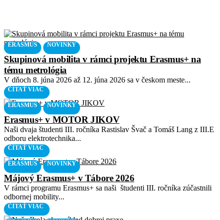
ERASMUS
ERASMUS
NOVINKY
Skupinová mobilita v rámci projektu Erasmus+ na
tému metrológia
V dňoch 8. júna 2026 až 12. júna 2026 sa v českom meste...
ČÍTAŤ VIAC
ERASMUS
NOVINKY
Erasmus+ v MOTOR JIKOV
Naši dvaja študenti III. ročníka Rastislav Švač a Tomáš Lang z III.E
odboru elektrotechnika...
ČÍTAŤ VIAC
ERASMUS
NOVINKY
Májový Erasmus+ v Tábore 2026
V rámci programu Erasmus+ sa naši študenti III. ročníka zúčastnili
odbornej mobility...
ČÍTAŤ VIAC