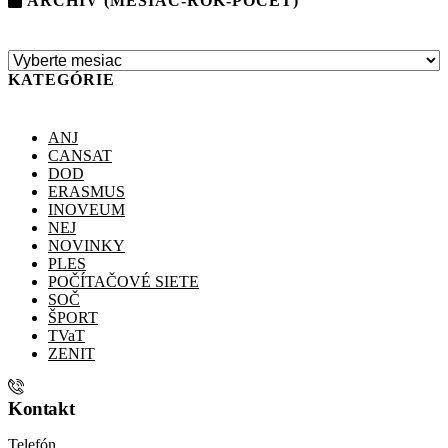
ARCHÍV (MESIAC-ROK-POČET)
KATEGÓRIE
ANJ
CANSAT
DOD
ERASMUS
INOVEUM
NEJ
NOVINKY
PLES
POČÍTAČOVÉ SIETE
SOČ
ŠPORT
TVaT
ZENIT
Kontakt
Telefón