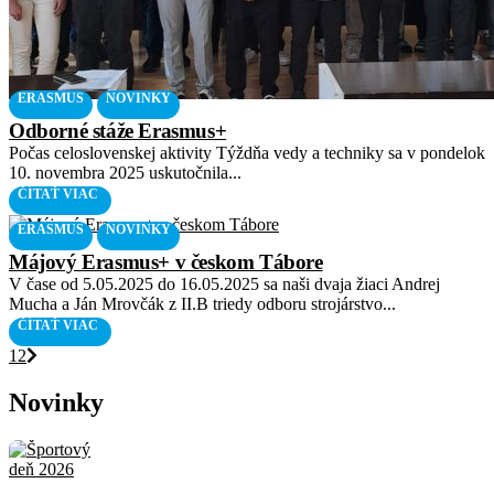
ERASMUS
NOVINKY
Odborné stáže Erasmus+
Počas celoslovenskej aktivity Týždňa vedy a techniky sa v pondelok
10. novembra 2025 uskutočnila...
ČÍTAŤ VIAC
ERASMUS
NOVINKY
Májový Erasmus+ v českom Tábore
V čase od 5.05.2025 do 16.05.2025 sa naši dvaja žiaci Andrej
Mucha a Ján Mrovčák z II.B triedy odboru strojárstvo...
ČÍTAŤ VIAC
1
2
Novinky