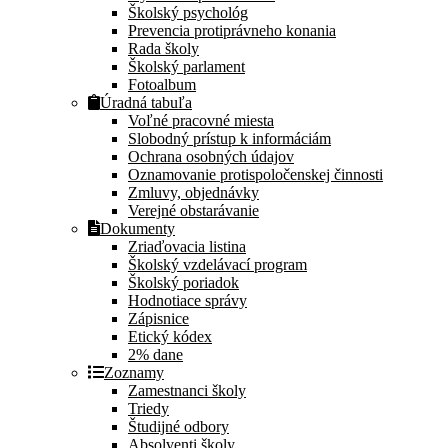
Školský psychológ
Prevencia protiprávneho konania
Rada školy
Školský parlament
Fotoalbum
Úradná tabuľa
Voľné pracovné miesta
Slobodný prístup k informáciám
Ochrana osobných údajov
Oznamovanie protispoločenskej činnosti
Zmluvy, objednávky
Verejné obstarávanie
Dokumenty
Zriaďovacia listina
Školský vzdelávací program
Školský poriadok
Hodnotiace správy
Zápisnice
Etický kódex
2% dane
Zoznamy
Zamestnanci školy
Triedy
Študijné odbory
Absolventi školy