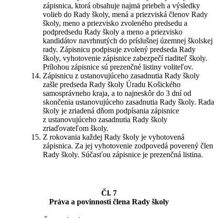
zápisnica, ktorá obsahuje najmä priebeh a výsledky
volieb do Rady školy, mená a priezviská členov Rady
školy, meno a priezvisko zvoleného predsedu a
podpredsedu Rady školy a meno a priezvisko
kandidátov navrhnutých do príslušnej územnej školskej
rady. Zápisnicu podpisuje zvolený predseda Rady
školy, vyhotovenie zápisnice zabezpečí riaditeľ školy.
Prílohou zápisnice sú prezenčné listiny voliteľov.
Zápisnicu z ustanovujúceho zasadnutia Rady školy
zašle predseda Rady školy Úradu Košického
samosprávneho kraja, a to najneskôr do 3 dní od
skončenia ustanovujúceho zasadnutia Rady školy. Rada
školy je zriadená dňom podpísania zápisnice
z ustanovujúceho zasadnutia Rady školy
zriaďovateľom školy.
Z rokovania každej Rady školy je vyhotovená
zápisnica. Za jej vyhotovenie zodpovedá poverený člen
Rady školy. Súčasťou zápisnice je prezenčná listina.
Čl. 7
Práva a povinnosti člena Rady školy