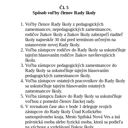
Čl. 5
Spôsob voľby členov Rady školy
Voľby členov Rady školy z pedagogických
zamestnancov, nepedagogických zamestnancov,
rodičov žiakov školy a žiakov školy zabezpečí riaditeľ
školy najneskôr 30 dní pred termínom určeným na
ustanovenie novej Rady školy.
Voľba zástupcov rodičov do Rady školy sa uskutočňuje
tajným hlasovaním rodičov žiakov navštevujúcich
školu.
Voľba zástupcov pedagogických zamestnancov do
Rady školy sa uskutočňuje tajným hlasovaním
pedagogických zamestnancov školy.
Voľba zástupcov ostatných pracovníkov do Rady školy
sa uskutočňuje tajným hlasovaním ostatných
zamestnancov školy.
Voľba zástupcu žiakov do Rady školy sa uskutočňuje
voľbou z pomedzi členov žiackej rady.
V rovnakom čase ako v bode 1 deleguje svojich
zástupcov do Rady školy Úrad Košického
samosprávneho kraja, Mesto Spišská Nová Ves a iná
právnická osoba alebo fyzická osoba, ktorá sa podieľa
na výchove a vzdelávaní žiakov školy.