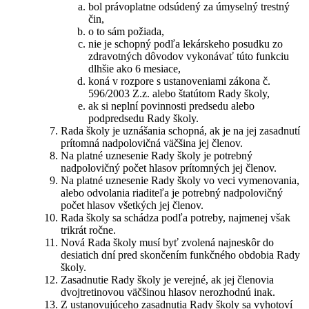
bol právoplatne odsúdený za úmyselný trestný
čin,
o to sám požiada,
nie je schopný podľa lekárskeho posudku zo
zdravotných dôvodov vykonávať túto funkciu
dlhšie ako 6 mesiace,
koná v rozpore s ustanoveniami zákona č.
596/2003 Z.z. alebo štatútom Rady školy,
ak si neplní povinnosti predsedu alebo
podpredsedu Rady školy.
Rada školy je uznášania schopná, ak je na jej zasadnutí
prítomná nadpolovičná väčšina jej členov.
Na platné uznesenie Rady školy je potrebný
nadpolovičný počet hlasov prítomných jej členov.
Na platné uznesenie Rady školy vo veci vymenovania,
alebo odvolania riaditeľa je potrebný nadpolovičný
počet hlasov všetkých jej členov.
Rada školy sa schádza podľa potreby, najmenej však
trikrát ročne.
Nová Rada školy musí byť zvolená najneskôr do
desiatich dní pred skončením funkčného obdobia Rady
školy.
Zasadnutie Rady školy je verejné, ak jej členovia
dvojtretinovou väčšinou hlasov nerozhodnú inak.
Z ustanovujúceho zasadnutia Rady školy sa vyhotoví