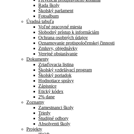
Rada školy
Školský parlament
Fotoalbum
Úradná tabuľa
Voľné pracovné miesta
Slobodný prístup k informáciám
Ochrana osobných údajov
Oznamovanie protispoločenskej činnosti
Zmluvy, objednávky
Verejné obstarávanie
Dokumenty
Zriaďovacia listina
Školský vzdelávací program
Školský poriadok
Hodnotiace správy
Zápisnice
Etický kódex
2% dane
Zoznamy
Zamestnanci školy
Triedy
Študijné odbory
Absolventi školy
Projekty