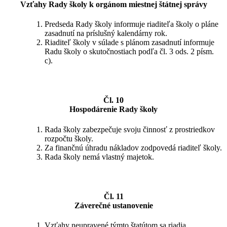
Vzťahy Rady školy k orgánom miestnej štátnej správy
Predseda Rady školy informuje riaditeľa školy o pláne
zasadnutí na príslušný kalendárny rok.
Riaditeľ školy v súlade s plánom zasadnutí informuje
Radu školy o skutočnostiach podľa čl. 3 ods. 2 písm.
c).
Čl. 10
Hospodárenie Rady školy
Rada školy zabezpečuje svoju činnosť z prostriedkov
rozpočtu školy.
Za finančnú úhradu nákladov zodpovedá riaditeľ školy.
Rada školy nemá vlastný majetok.
Čl. 11
Záverečné ustanovenie
Vzťahy neupravené týmto štatútom sa riadia