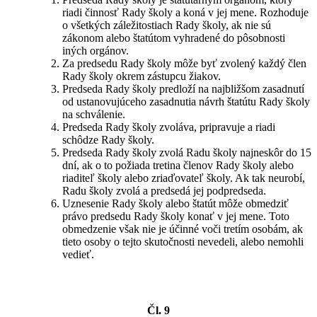
riadi činnosť Rady školy a koná v jej mene. Rozhoduje
o všetkých záležitostiach Rady školy, ak nie sú
zákonom alebo štatútom vyhradené do pôsobnosti
iných orgánov.
Za predsedu Rady školy môže byť zvolený každý člen
Rady školy okrem zástupcu žiakov.
Predseda Rady školy predloží na najbližšom zasadnutí
od ustanovujúceho zasadnutia návrh štatútu Rady školy
na schválenie.
Predseda Rady školy zvoláva, pripravuje a riadi
schôdze Rady školy.
Predseda Rady školy zvolá Radu školy najneskôr do 15
dní, ak o to požiada tretina členov Rady školy alebo
riaditeľ školy alebo zriaďovateľ školy. Ak tak neurobí,
Radu školy zvolá a predsedá jej podpredseda.
Uznesenie Rady školy alebo štatút môže obmedziť
právo predsedu Rady školy konať v jej mene. Toto
obmedzenie však nie je účinné voči tretím osobám, ak
tieto osoby o tejto skutočnosti nevedeli, alebo nemohli
vedieť.
Čl. 9