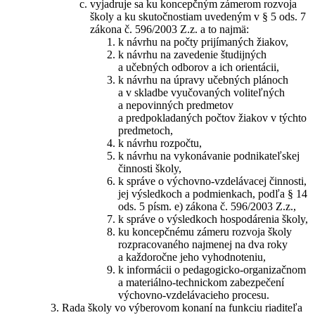
vyjadruje sa ku koncepčným zámerom rozvoja
školy a ku skutočnostiam uvedeným v § 5 ods. 7
zákona č. 596/2003 Z.z. a to najmä:
k návrhu na počty prijímaných žiakov,
k návrhu na zavedenie študijných
a učebných odborov a ich orientácii,
k návrhu na úpravy učebných plánoch
a v skladbe vyučovaných voliteľných
a nepovinných predmetov
a predpokladaných počtov žiakov v týchto
predmetoch,
k návrhu rozpočtu,
k návrhu na vykonávanie podnikateľskej
činnosti školy,
k správe o výchovno-vzdelávacej činnosti,
jej výsledkoch a podmienkach, podľa § 14
ods. 5 písm. e) zákona č. 596/2003 Z.z.,
k správe o výsledkoch hospodárenia školy,
ku koncepčnému zámeru rozvoja školy
rozpracovaného najmenej na dva roky
a každoročne jeho vyhodnoteniu,
k informácii o pedagogicko-organizačnom
a materiálno-technickom zabezpečení
výchovno-vzdelávacieho procesu.
Rada školy vo výberovom konaní na funkciu riaditeľa