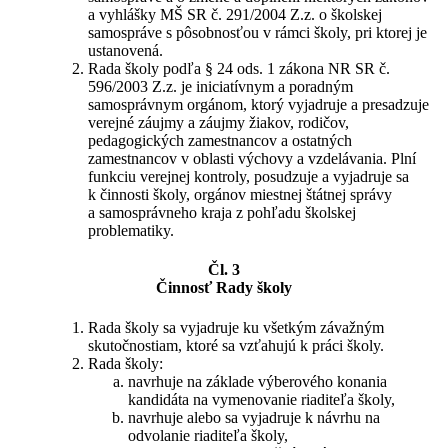
a vyhlášky MŠ SR č. 291/2004 Z.z. o školskej
samospráve s pôsobnosťou v rámci školy, pri ktorej je
ustanovená.
Rada školy podľa § 24 ods. 1 zákona NR SR č.
596/2003 Z.z. je iniciatívnym a poradným
samosprávnym orgánom, ktorý vyjadruje a presadzuje
verejné záujmy a záujmy žiakov, rodičov,
pedagogických zamestnancov a ostatných
zamestnancov v oblasti výchovy a vzdelávania. Plní
funkciu verejnej kontroly, posudzuje a vyjadruje sa
k činnosti školy, orgánov miestnej štátnej správy
a samosprávneho kraja z pohľadu školskej
problematiky.
Čl. 3
Činnosť Rady školy
Rada školy sa vyjadruje ku všetkým závažným
skutočnostiam, ktoré sa vzťahujú k práci školy.
Rada školy:
navrhuje na základe výberového konania
kandidáta na vymenovanie riaditeľa školy,
navrhuje alebo sa vyjadruje k návrhu na
odvolanie riaditeľa školy,