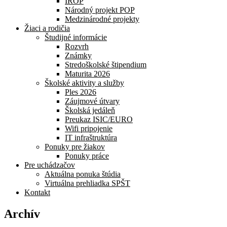
IROP
Národný projekt POP
Medzinárodné projekty
Žiaci a rodičia
Študijné informácie
Rozvrh
Známky
Stredoškolské štipendium
Maturita 2026
Školské aktivity a služby
Ples 2026
Záujmové útvary
Školská jedáleň
Preukaz ISIC/EURO
Wifi pripojenie
IT infraštruktúra
Ponuky pre žiakov
Ponuky práce
Pre uchádzačov
Aktuálna ponuka štúdia
Virtuálna prehliadka SPŠT
Kontakt
Archív