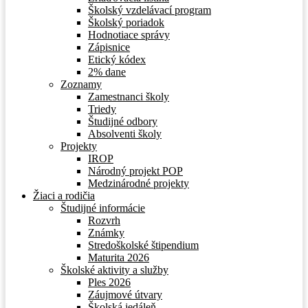
Školský vzdelávací program
Školský poriadok
Hodnotiace správy
Zápisnice
Etický kódex
2% dane
Zoznamy
Zamestnanci školy
Triedy
Študijné odbory
Absolventi školy
Projekty
IROP
Národný projekt POP
Medzinárodné projekty
Žiaci a rodičia
Študijné informácie
Rozvrh
Známky
Stredoškolské štipendium
Maturita 2026
Školské aktivity a služby
Ples 2026
Záujmové útvary
Školská jedáleň