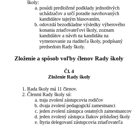
školy:
posúdi predložené podklady jednotlivých
uchádzačov a určí poradie navrhovaných
kandidátov tajným hlasovaním,
odovzdá bezodkladne výsledky výberového
konania zriaďovateľovi školy, zoznam
kandidátov a návrh na kandidáta na
vymenovanie za riaditeľa školy, podpísaný
predsedom Rady školy.
Zloženie a spôsob voľby členov Rady školy
Čl. 4
Zloženie Rady školy
Rada školy má 11 členov.
Členmi Rady školy sú:
traja zvolení zástupcovia rodičov
dvaja zvolení pedagogickí zamestnanci
jeden zvolení zástupca ostatných zamestnancov
jeden zvolený zástupca žiakov príslušnej školy
štyria delegovaní zástupcovia zriaďovateľa