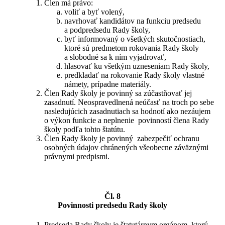
Člen má právo:
voliť a byť volený,
navrhovať kandidátov na funkciu predsedu
a podpredsedu Rady školy,
byť informovaný o všetkých skutočnostiach,
ktoré sú predmetom rokovania Rady školy
a slobodné sa k ním vyjadrovať,
hlasovať ku všetkým uzneseniam Rady školy,
predkladať na rokovanie Rady školy vlastné
námety, prípadne materiály.
Člen Rady školy je povinný sa zúčastňovať jej
zasadnutí. Neospravedlnená neúčasť na troch po sebe
nasledujúcich zasadnutiach sa hodnotí ako nezáujem
o výkon funkcie a neplnenie povinností člena Rady
školy podľa tohto štatútu.
Člen Rady školy je povinný zabezpečiť ochranu
osobných údajov chránených všeobecne záväznými
právnymi predpismi.
Čl. 8
Povinnosti predsedu Rady školy
Predseda Rady školy je štatutárnym orgánom, ktorý