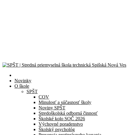
Novinky
Športový deň 2026
CanSat Space Engineer for a Day 2026
Exkurzia v útrobách elektrárne
Školská olympiáda v programovaní
Celoslovenské kolo olympiády Liga kritického myslenia
© 2024 – 2026 Stredná priemyselná škola technická Spišská Nová
Ves |
Zásady ochrany osobných údajov
| Všetky práva vyhradené.
Novinky
O škole
SPŠT
COV
Minulosť a súčasnosť školy
Noviny SPŠT
Stredoškolská odborná činnosť
Školské kolo SOČ 2026
Výchovné poradenstvo
Školský psychológ
Prevencia protiprávneho konania