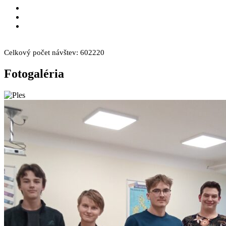
skola@spst.sk
+421 53 44 66 249
+421 53 44 66 308
Facebook
Instagram
Celkový počet návštev:
602220
Fotogaléria