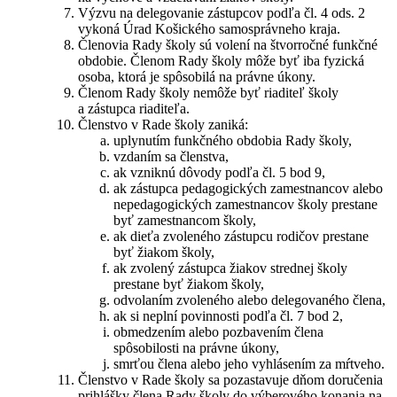
Výzvu na delegovanie zástupcov podľa čl. 4 ods. 2
vykoná Úrad Košického samosprávneho kraja.
Členovia Rady školy sú volení na štvorročné funkčné
obdobie. Členom Rady školy môže byť iba fyzická
osoba, ktorá je spôsobilá na právne úkony.
Členom Rady školy nemôže byť riaditeľ školy
a zástupca riaditeľa.
Členstvo v Rade školy zaniká:
uplynutím funkčného obdobia Rady školy,
vzdaním sa členstva,
ak vzniknú dôvody podľa čl. 5 bod 9,
ak zástupca pedagogických zamestnancov alebo
nepedagogických zamestnancov školy prestane
byť zamestnancom školy,
ak dieťa zvoleného zástupcu rodičov prestane
byť žiakom školy,
ak zvolený zástupca žiakov strednej školy
prestane byť žiakom školy,
odvolaním zvoleného alebo delegovaného člena,
ak si neplní povinnosti podľa čl. 7 bod 2,
obmedzením alebo pozbavením člena
spôsobilosti na právne úkony,
smrťou člena alebo jeho vyhlásením za mŕtveho.
Členstvo v Rade školy sa pozastavuje dňom doručenia
prihlášky člena Rady školy do výberového konania na