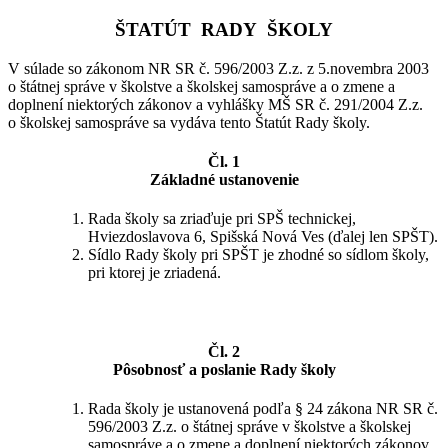
ŠTATÚT RADY ŠKOLY
V súlade so zákonom NR SR č. 596/2003 Z.z. z 5.novembra 2003
o štátnej správe v školstve a školskej samospráve a o zmene a
doplnení niektorých zákonov a vyhlášky MŠ SR č. 291/2004 Z.z.
o školskej samospráve sa vydáva tento Štatút Rady školy.
Čl. 1
Základné ustanovenie
Rada školy sa zriaďuje pri SPŠ technickej,
Hviezdoslavova 6, Spišská Nová Ves (ďalej len SPŠT).
Sídlo Rady školy pri SPŠT je zhodné so sídlom školy,
pri ktorej je zriadená.
Čl. 2
Pôsobnosť a poslanie Rady školy
Rada školy je ustanovená podľa § 24 zákona NR SR č.
596/2003 Z.z. o štátnej správe v školstve a školskej
samospráve a o zmene a doplnení niektorých zákonov