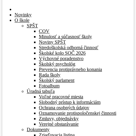
Novinky
O škole
SPŠT
COV
Minulosť a súčasnosť školy
Noviny SPŠT
Stredoškolská odborná činnosť
Školské kolo SOČ 2026
Výchovné poradenstvo
Školský psychológ
Prevencia protiprávneho konania
Rada školy
Školský parlament
Fotoalbum
Úradná tabuľa
Voľné pracovné miesta
Slobodný prístup k informáciám
Ochrana osobných údajov
Oznamovanie protispoločenskej činnosti
Zmluvy, objednávky
Verejné obstarávanie
Dokumenty
Zriaďovacia listina