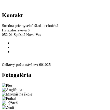
Kontakt
Stredná priemyselná škola technická
Hviezdoslavova 6
052 01 Spišská Nová Ves
skola@spst.sk
+421 53 44 66 249
+421 53 44 66 308
Facebook
Instagram
Celkový počet návštev:
601025
Fotogaléria