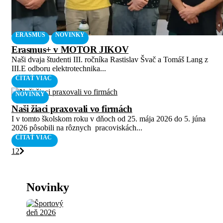
ERASMUS
NOVINKY
Erasmus+ v MOTOR JIKOV
Naši dvaja študenti III. ročníka Rastislav Švač a Tomáš Lang z
III.E odboru elektrotechnika...
ČÍTAŤ VIAC
NOVINKY
Naši žiaci praxovali vo firmách
I v tomto školskom roku v dňoch od 25. mája 2026 do 5. júna
2026 pôsobili na rôznych pracoviskách...
ČÍTAŤ VIAC
1
2
Novinky