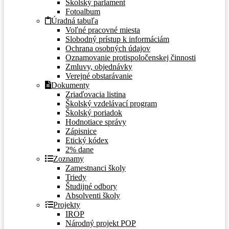
Školský parlament
Fotoalbum
Úradná tabuľa
Voľné pracovné miesta
Slobodný prístup k informáciám
Ochrana osobných údajov
Oznamovanie protispoločenskej činnosti
Zmluvy, objednávky
Verejné obstarávanie
Dokumenty
Zriaďovacia listina
Školský vzdelávací program
Školský poriadok
Hodnotiace správy
Zápisnice
Etický kódex
2% dane
Zoznamy
Zamestnanci školy
Triedy
Študijné odbory
Absolventi školy
Projekty
IROP
Národný projekt POP