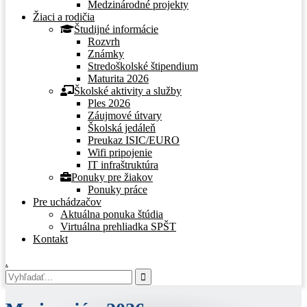
Medzinárodné projekty
Žiaci a rodičia
Študijné informácie
Rozvrh
Známky
Stredoškolské štipendium
Maturita 2026
Školské aktivity a služby
Ples 2026
Záujmové útvary
Školská jedáleň
Preukaz ISIC/EURO
Wifi pripojenie
IT infraštruktúra
Ponuky pre žiakov
Ponuky práce
Pre uchádzačov
Aktuálna ponuka štúdia
Virtuálna prehliadka SPŠT
Kontakt
.