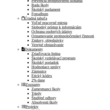
Prevencia protiprávneho konania
Rada školy
Školský parlament
Fotoalbum
Úradná tabuľa
Voľné pracovné miesta
Slobodný prístup k informáciám
Ochrana osobných údajov
Oznamovanie protispoločenskej činnosti
Zmluvy, objednávky
Verejné obstarávanie
Dokumenty
Zriaďovacia listina
Školský vzdelávací program
Školský poriadok
Hodnotiace správy
Zápisnice
Etický kódex
2% dane
Zoznamy
Zamestnanci školy
Triedy
Študijné odbory
Absolventi školy
Projekty