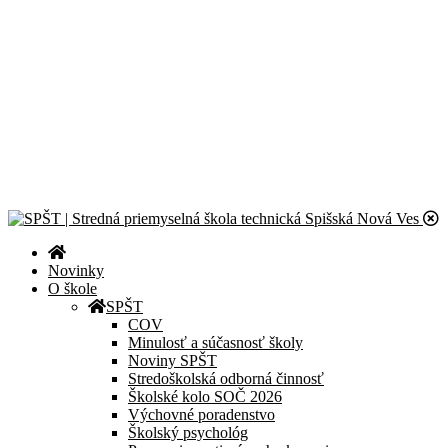
Novinky
Športový deň 2026
CanSat Space Engineer for a Day 2026
Exkurzia v útrobách elektrárne
Školská olympiáda v programovaní
Celoslovenské kolo olympiády Liga kritického myslenia
© 2024 – 2026 Stredná priemyselná škola technická Spišská Nová
Ves |
Zásady ochrany osobných údajov
| Všetky práva vyhradené.
Novinky
O škole
SPŠT
COV
Minulosť a súčasnosť školy
Noviny SPŠT
Stredoškolská odborná činnosť
Školské kolo SOČ 2026
Výchovné poradenstvo
Školský psychológ