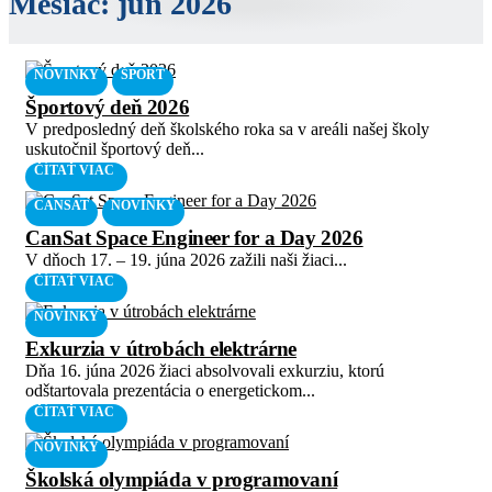
Mesiac:
jún 2026
NOVINKY
ŠPORT
Športový deň 2026
V predposledný deň školského roka sa v areáli našej školy
uskutočnil športový deň...
ČÍTAŤ VIAC
CANSAT
NOVINKY
CanSat Space Engineer for a Day 2026
V dňoch 17. – 19. júna 2026 zažili naši žiaci...
ČÍTAŤ VIAC
NOVINKY
Exkurzia v útrobách elektrárne
Dňa 16. júna 2026 žiaci absolvovali exkurziu, ktorú
odštartovala prezentácia o energetickom...
ČÍTAŤ VIAC
NOVINKY
Školská olympiáda v programovaní