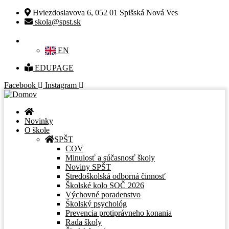
29
19
16
12
12
12
09
09
05
05
JÚN
JÚN
JÚN
JÚN
JÚN
JÚN
JÚN
JÚN
JÚN
JÚN
2026
2026
2026
2026
2026
2026
2026
2026
2026
2026
Hviezdoslavova 6, 052 01 Spišská Nová Ves
skola@spst.sk
SK
EN
EDUPAGE
Facebook
Instagram
Novinky
O škole
SPŠT
COV
Minulosť a súčasnosť školy
Noviny SPŠT
Stredoškolská odborná činnosť
Školské kolo SOČ 2026
Výchovné poradenstvo
Školský psychológ
Prevencia protiprávneho konania
Rada školy