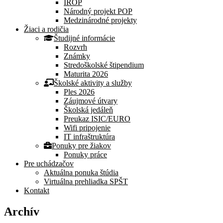
IROP
Národný projekt POP
Medzinárodné projekty
Žiaci a rodičia
Študijné informácie
Rozvrh
Známky
Stredoškolské štipendium
Maturita 2026
Školské aktivity a služby
Ples 2026
Záujmové útvary
Školská jedáleň
Preukaz ISIC/EURO
Wifi pripojenie
IT infraštruktúra
Ponuky pre žiakov
Ponuky práce
Pre uchádzačov
Aktuálna ponuka štúdia
Virtuálna prehliadka SPŠT
Kontakt
Archív