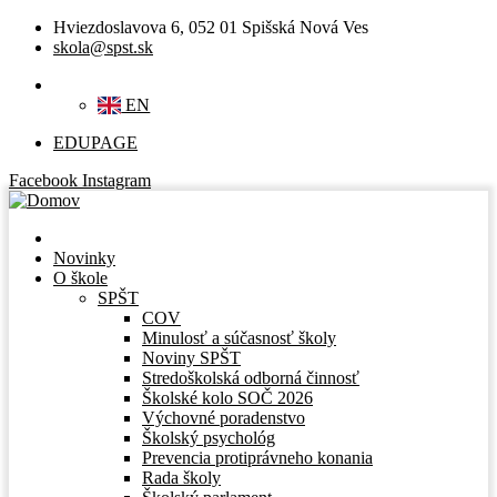
Hviezdoslavova 6, 052 01 Spišská Nová Ves
skola@spst.sk
SK
EN
EDUPAGE
Facebook
Instagram
Novinky
O škole
SPŠT
COV
Minulosť a súčasnosť školy
Noviny SPŠT
Stredoškolská odborná činnosť
Školské kolo SOČ 2026
Výchovné poradenstvo
Školský psychológ
Prevencia protiprávneho konania
Rada školy