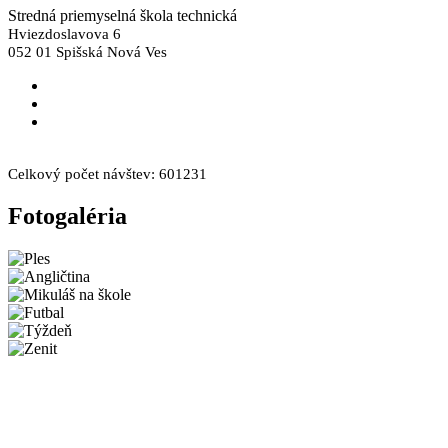
Stredná priemyselná škola technická
Hviezdoslavova 6
052 01 Spišská Nová Ves
skola@spst.sk
+421 53 44 66 249
+421 53 44 66 308
Facebook
Instagram
Celkový počet návštev:
601231
Fotogaléria
Novinky
Športový deň 2026