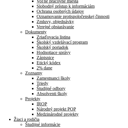
Voľné pracovné miesta
Slobodný prístup k informáciám
Ochrana osobných údajov
Oznamovanie protispoločenskej činnosti
Zmluvy, objednávky
Verejné obstarávanie
Dokumenty
Zriaďovacia listina
Školský vzdelávací program
Školský poriadok
Hodnotiace správy
Zápisnice
Etický kódex
2% dane
Zoznamy
Zamestnanci školy
Triedy
Študijné odbory
Absolventi školy
Projekty
IROP
Národný projekt POP
Medzinárodné projekty
Žiaci a rodičia
Študijné informácie