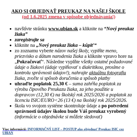
AKO SI OBJEDNAŤ PREUKAZ NA NAŠEJ ŠKOLE
(od 1.6.2025 zmena v spôsobe objednávania!)
navštívte stránku
www.ubian.sk
a kliknite na
“Nový preukaz
žiaka”
zaregistrujte sa
kliknite na
„Nový preukaz žiaka – kúpiť“
zo zoznamu vyberte
názov našej školy, vyplňte meno,
priezvisko a dátum narodenia žiaka
a kliknite vpravo hore na
„
Pokračovať
“. Následne vyplňte v
šetky ostatné požadované
údaje o žiakovi (údaje vyplňovať s diakritikou, prosíme o
kontrolu správnosti údajov!), nahrajte
aktuálnu fotografiu
žiaka, zvoľte si spôsob doručenia a spôsob platby
uhraďte poplatok 25,30 €
–
suma zahŕňa poplatok za
výrobu čipového Preukazu žiaka, za jeho použitie u
dopravcov (12,30 €) na školský rok 2025/2026 a poplatok za
licenciu ISIC/EURO<26 (13 €) na školský rok 2025/2026.
škola vo svojom systéme skontroluje údaje a
po potvrdení
správnosti údajov školou bude Váš preukaz vyrobený
(informácie o objednávke si môžete sledovať)
Viac informácií:
INFORMAČNÝ LIST – POSTUP ako objednať Preukaz ISIC cez
UBIAN