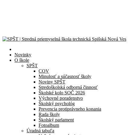
CanSat Space Engineer for a Day 2026
Exkurzia v útrobách elektrárne
Školská olympiáda v programovaní
Celoslovenské kolo olympiády Liga kritického myslenia
© 2024 – 2026 Stredná priemyselná škola technická Spišská Nová
Ves |
Zásady ochrany osobných údajov
| Všetky práva vyhradené.
Novinky
O škole
SPŠT
COV
Minulosť a súčasnosť školy
Noviny SPŠT
Stredoškolská odborná činnosť
Školské kolo SOČ 2026
Výchovné poradenstvo
Školský psychológ
Prevencia protiprávneho konania
Rada školy
Školský parlament
Fotoalbum
Úradná tabuľa