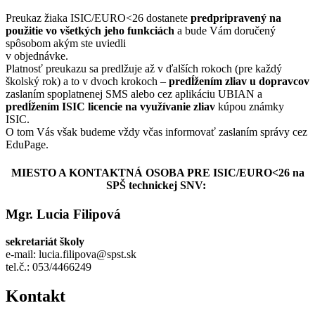
Preukaz žiaka ISIC/EURO<26 dostanete
predpripravený na
použitie vo všetkých jeho funkciách
a bude Vám doručený
spôsobom akým ste uviedli
v objednávke.
Platnosť preukazu sa predlžuje až v ďalších rokoch (pre každý
školský rok) a to v dvoch krokoch –
predĺžením zliav u dopravcov
zaslaním spoplatnenej SMS alebo cez aplikáciu UBIAN a
predĺžením
ISIC licencie na využívanie zliav
kúpou známky
ISIC.
O tom Vás však budeme vždy včas informovať zaslaním správy cez
EduPage.
MIESTO A KONTAKTNÁ OSOBA PRE ISIC/EURO<26 na
SPŠ technickej SNV:
Mgr. Lucia Filipová
sekretariát školy
e-mail: lucia.filipova@spst.sk
tel.č.: 053/4466249
Kontakt