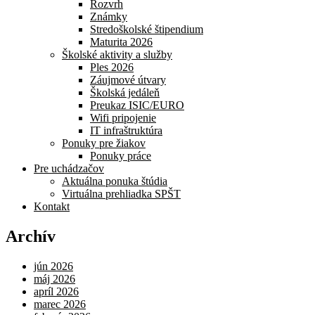
Rozvrh
Známky
Stredoškolské štipendium
Maturita 2026
Školské aktivity a služby
Ples 2026
Záujmové útvary
Školská jedáleň
Preukaz ISIC/EURO
Wifi pripojenie
IT infraštruktúra
Ponuky pre žiakov
Ponuky práce
Pre uchádzačov
Aktuálna ponuka štúdia
Virtuálna prehliadka SPŠT
Kontakt
Archív
jún 2026
máj 2026
apríl 2026
marec 2026