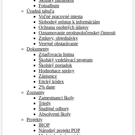
Školský parlament
Fotoalbum
Úradná tabuľa
Voľné pracovné miesta
Slobodný prístup k informáciám
Ochrana osobných údajov
Oznamovanie protispoločenskej činnosti
Zmluvy, objednávky
Verejné obstarávanie
Dokumenty
Zriaďovacia listina
Školský vzdelávací program
Školský poriadok
Hodnotiace správy
Zápisnice
Etický kódex
2% dane
Zoznamy
Zamestnanci školy
Triedy
Študijné odbory
Absolventi školy
Projekty
IROP
Národný projekt POP