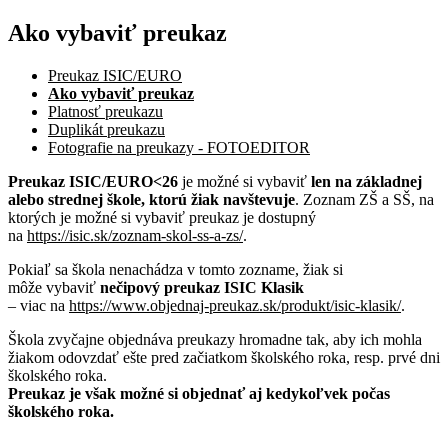
Ako vybaviť preukaz
Preukaz ISIC/EURO
Ako vybaviť preukaz
Platnosť preukazu
Duplikát preukazu
Fotografie na preukazy - FOTOEDITOR
Preukaz ISIC/EURO<26
je možné si vybaviť
len na základnej
alebo strednej škole, ktorú žiak navštevuje
. Zoznam ZŠ a SŠ, na
ktorých je možné si vybaviť preukaz je dostupný
na
https://isic.sk/zoznam-skol-ss-a-zs/
.
Pokiaľ sa škola nenachádza v tomto zozname, žiak si
môže vybaviť
nečipový preukaz ISIC Klasik
– viac na
https://www.objednaj-preukaz.sk/produkt/isic-klasik/
.
Škola zvyčajne objednáva preukazy hromadne tak, aby ich mohla
žiakom odovzdať ešte pred začiatkom školského roka, resp. prvé dni
školského roka.
Preukaz je však možné si objednať aj kedykoľvek počas
školského roka.