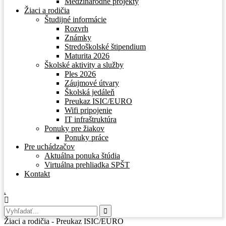
Medzinárodné projekty
Žiaci a rodičia
Študijné informácie
Rozvrh
Známky
Stredoškolské štipendium
Maturita 2026
Školské aktivity a služby
Ples 2026
Záujmové útvary
Školská jedáleň
Preukaz ISIC/EURO
Wifi pripojenie
IT infraštruktúra
Ponuky pre žiakov
Ponuky práce
Pre uchádzačov
Aktuálna ponuka štúdia
Virtuálna prehliadka SPŠT
Kontakt
.
Žiaci a rodičia - Preukaz ISIC/EURO