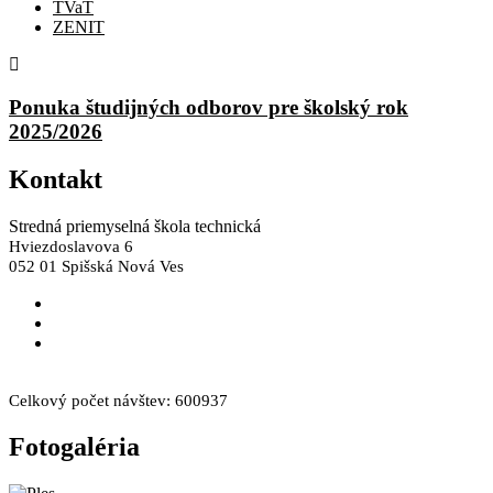
TVaT
ZENIT
Ponuka študijných odborov pre školský rok
2025/2026
Kontakt
Stredná priemyselná škola technická
Hviezdoslavova 6
052 01 Spišská Nová Ves
skola@spst.sk
+421 53 44 66 249
+421 53 44 66 308
Facebook
Instagram
Celkový počet návštev:
600937
Fotogaléria