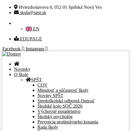
Hviezdoslavova 6, 052 01 Spišská Nová Ves
skola@spst.sk
SK
EN
EDUPAGE
Facebook
Instagram
Novinky
O škole
SPŠT
COV
Minulosť a súčasnosť školy
Noviny SPŠT
Stredoškolská odborná činnosť
Školské kolo SOČ 2026
Výchovné poradenstvo
Školský psychológ
Prevencia protiprávneho konania
Rada školy