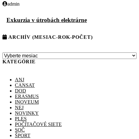
admin
Exkurzia v útrobách elektrárne
ARCHÍV (MESIAC-ROK-POČET)
KATEGÓRIE
ANJ
CANSAT
DOD
ERASMUS
INOVEUM
NEJ
NOVINKY
PLES
POČÍTAČOVÉ SIETE
SOČ
ŠPORT