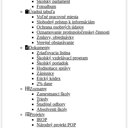
Školský parlament
Fotoalbum
Úradná tabuľa
Voľné pracovné miesta
Slobodný prístup k informáciám
Ochrana osobných údajov
Oznamovanie protispoločenskej činnosti
Zmluvy, objednávky
Verejné obstarávanie
Dokumenty
Zriaďovacia listina
Školský vzdelávací program
Školský poriadok
Hodnotiace správy
Zápisnice
Etický kódex
2% dane
Zoznamy
Zamestnanci školy
Triedy
Študijné odbory
Absolventi školy
Projekty
IROP
Národný projekt POP