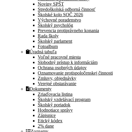
Noviny SPŠT
Stredoškolská odborná činnosť
Školské kolo SOČ 2026
Výchovné poradenstvo
Školský psychológ
Prevencia protiprávneho konania
Rada školy
Školský parlament
Fotoalbum
Úradná tabuľa
Voľné pracovné miesta
Slobodný prístup k informáciám
Ochrana osobných údajov
Oznamovanie protispoločenskej činnosti
Zmluvy, objednávky
Verejné obstarávanie
Dokumenty
Zriaďovacia listina
Školský vzdelávací program
Školský poriadok
Hodnotiace správy
Zápisnice
Etický kódex
2% dane
Zoznamy