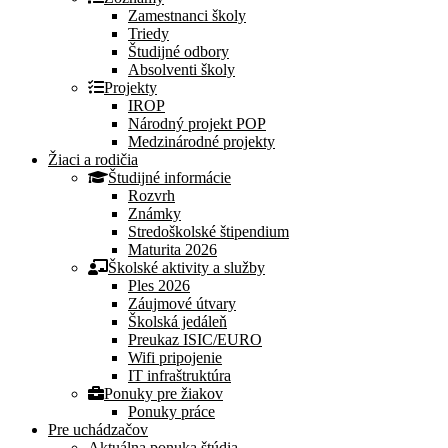
Zamestnanci školy
Triedy
Študijné odbory
Absolventi školy
Projekty
IROP
Národný projekt POP
Medzinárodné projekty
Žiaci a rodičia
Študijné informácie
Rozvrh
Známky
Stredoškolské štipendium
Maturita 2026
Školské aktivity a služby
Ples 2026
Záujmové útvary
Školská jedáleň
Preukaz ISIC/EURO
Wifi pripojenie
IT infraštruktúra
Ponuky pre žiakov
Ponuky práce
Pre uchádzačov
Aktuálna ponuka štúdia