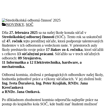
Stredoškolská odborná činnosť
2025
NOVINKY
,
SOČ
Dňa
27. februára 2025
sa na našej škole konala súťaž v
Stredoškolskej odbornej činnosti
(SOČ). Tento rok sa uskutočnil
už
47. ročník
tejto prestížnej súťaže, ktorá podporuje talentovaných
študentov v ich odbornom a vedeckom raste. V priestoroch auly
školy predstavilo svoje práce
17 žiakov zo 4. ročníka
, ktorí súťažili
s celkovo
13 súťažnými prácami
. Súťažilo sa v troch súťažných
odboroch:
09 Strojárstvo,
11 Informatika a 12 Elektrotechnika, hardware, a
mechatronika.
Odborná komisia, zložená z pedagogických odborníkov našej školy,
hodnotila jednotlivé práce a výkony súťažiacich. V jej zložení boli:
Ing. Iveta Ďurašová, Ing. Peter Krajňák, RNDr. Jana
Kresťanková
a
RNDr. Jana Ontková.
Po dôkladnom zhodnotení komisia odporučila najlepšie práce na
postup do krajského kola SOČ, kde budú mať študenti možnosť