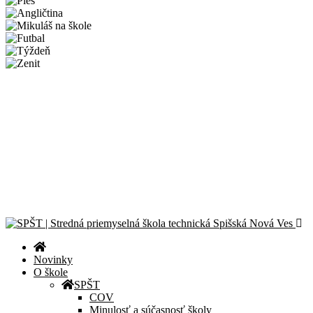
Novinky
Športový deň 2026
CanSat Space Engineer for a Day 2026
Exkurzia v útrobách elektrárne
Školská olympiáda v programovaní
Celoslovenské kolo olympiády Liga kritického myslenia
© 2024 – 2026 Stredná priemyselná škola technická Spišská Nová
Ves |
Zásady ochrany osobných údajov
| Všetky práva vyhradené.
Novinky
O škole
SPŠT
COV
Minulosť a súčasnosť školy