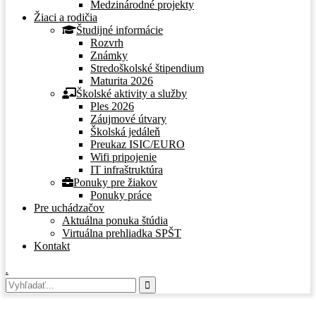
Medzinárodné projekty
Žiaci a rodičia
Študijné informácie
Rozvrh
Známky
Stredoškolské štipendium
Maturita 2026
Školské aktivity a služby
Ples 2026
Záujmové útvary
Školská jedáleň
Preukaz ISIC/EURO
Wifi pripojenie
IT infraštruktúra
Ponuky pre žiakov
Ponuky práce
Pre uchádzačov
Aktuálna ponuka štúdia
Virtuálna prehliadka SPŠT
Kontakt
.