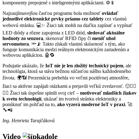
komponenty prepojené s inteligentnými aplikáciami. ⚙️📱
Najzaujímavejšou časťou programu bola možnosť
ovládať
jednotlivé elektronické prvky priamo cez tablety
cez vlastnú
webovú stránku. 💻✨ Žiaci tak mohli na diaľku zapínať a vypínať
LED diódy a rôzne zapojenia z LED diód,
sledovať aktuálne
hodnoty zo senzora
, skenovať RFID čipy či
meniť uhol
servomotora
. 🔦📡 Takto získali vlastnú skúsenosť s tým, ako
funguje komunikácia medzi reálnym elektronickým zariadením a
webovou aplikáciou. 🤖🔁
Podujatie ukázalo, že
IoT nie je len zložitý technický pojem
, ale
technológia, ktorá sa stáva bežnou súčasťou nášho každodenného
života. 🌍📶 Prezentácia prebehla vo veľmi pozitívnej atmosfére,
žiaci sa aktívne zapájali otázkami a prejavili veľkú zvedavosť. 🙂🙋‍♂️
🙋‍♀️ Žiaci tak úspešne splnili svoj cieľ –
motivovať mladších žiakov
k svetu technológií
, ukázať im tvorivú stránku elektroniky a
ponúknuť im pohľad na to,
ako vyzerá moderné IoT v praxi
. 🚀
🔧📲
Ing. Henrieta Tarajčáková
Video