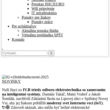
Preukaz ISIC/EURO
Wifi pripojenie
IT infraštruktúra
Ponuky pre žiakov
Ponuky práce
Pre uchádzačov
Aktuálna ponuka štúdia
Virtuálna prehliadka SPŠT
Kontakt
.
Výlet do budúcnosti
NOVINKY
Naši žiaci zo
IV.B triedy odboru elektrotechnika so zameraním
na inteligentné systémy
, Damián Takáč, Matej Vrabeľ a Jakub
Šomšák, navštívili Základnú školu na Lipovej ulici v Spišskej Novej
Vsi, aby jej žiakom priblížili
moderný svet Internetu vecí (IoT)
.
🔌🌐 Zároveň ukázali, ako môžu byť bežné elektronické