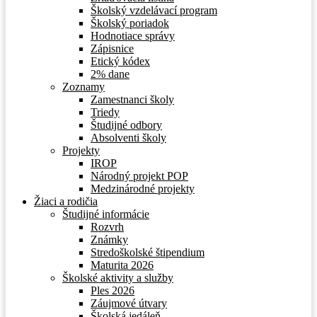
Školský vzdelávací program
Školský poriadok
Hodnotiace správy
Zápisnice
Etický kódex
2% dane
Zoznamy
Zamestnanci školy
Triedy
Študijné odbory
Absolventi školy
Projekty
IROP
Národný projekt POP
Medzinárodné projekty
Žiaci a rodičia
Študijné informácie
Rozvrh
Známky
Stredoškolské štipendium
Maturita 2026
Školské aktivity a služby
Ples 2026
Záujmové útvary
Školská jedáleň