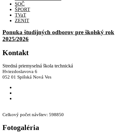
SOČ
ŠPORT
TVaT
ZENIT
Ponuka študijných odborov pre školský rok
2025/2026
Kontakt
Stredná priemyselná škola technická
Hviezdoslavova 6
052 01 Spišská Nová Ves
skola@spst.sk
+421 53 44 66 249
+421 53 44 66 308
Facebook
Instagram
Celkový počet návštev:
598850
Fotogaléria