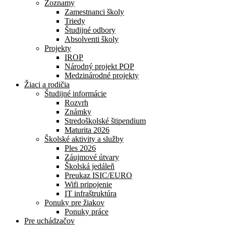
Zoznamy
Zamestnanci školy
Triedy
Študijné odbory
Absolventi školy
Projekty
IROP
Národný projekt POP
Medzinárodné projekty
Žiaci a rodičia
Študijné informácie
Rozvrh
Známky
Stredoškolské štipendium
Maturita 2026
Školské aktivity a služby
Ples 2026
Záujmové útvary
Školská jedáleň
Preukaz ISIC/EURO
Wifi pripojenie
IT infraštruktúra
Ponuky pre žiakov
Ponuky práce
Pre uchádzačov