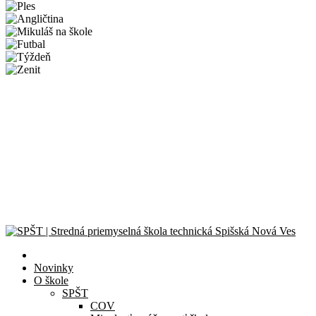
Novinky
Športový deň 2026
CanSat Space Engineer for a Day 2026
Exkurzia v útrobách elektrárne
Školská olympiáda v programovaní
Celoslovenské kolo olympiády Liga kritického myslenia
© 2024 – 2026 Stredná priemyselná škola technická Spišská Nová
Ves |
Zásady ochrany osobných údajov
| Všetky práva vyhradené.
Novinky
O škole
SPŠT
COV