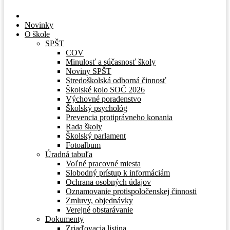
Novinky
O škole
SPŠT
COV
Minulosť a súčasnosť školy
Noviny SPŠT
Stredoškolská odborná činnosť
Školské kolo SOČ 2026
Výchovné poradenstvo
Školský psychológ
Prevencia protiprávneho konania
Rada školy
Školský parlament
Fotoalbum
Úradná tabuľa
Voľné pracovné miesta
Slobodný prístup k informáciám
Ochrana osobných údajov
Oznamovanie protispoločenskej činnosti
Zmluvy, objednávky
Verejné obstarávanie
Dokumenty
Zriaďovacia listina