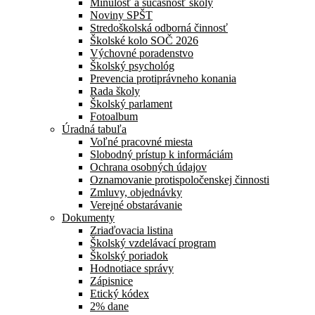
Minulosť a súčasnosť školy
Noviny SPŠT
Stredoškolská odborná činnosť
Školské kolo SOČ 2026
Výchovné poradenstvo
Školský psychológ
Prevencia protiprávneho konania
Rada školy
Školský parlament
Fotoalbum
Úradná tabuľa
Voľné pracovné miesta
Slobodný prístup k informáciám
Ochrana osobných údajov
Oznamovanie protispoločenskej činnosti
Zmluvy, objednávky
Verejné obstarávanie
Dokumenty
Zriaďovacia listina
Školský vzdelávací program
Školský poriadok
Hodnotiace správy
Zápisnice
Etický kódex
2% dane