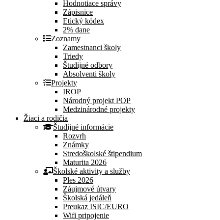
Hodnotiace správy
Zápisnice
Etický kódex
2% dane
Zoznamy
Zamestnanci školy
Triedy
Študijné odbory
Absolventi školy
Projekty
IROP
Národný projekt POP
Medzinárodné projekty
Žiaci a rodičia
Študijné informácie
Rozvrh
Známky
Stredoškolské štipendium
Maturita 2026
Školské aktivity a služby
Ples 2026
Záujmové útvary
Školská jedáleň
Preukaz ISIC/EURO
Wifi pripojenie