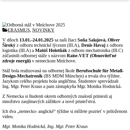
Odborná stáž v Mníchove 2025
ERASMUS
,
NOVINKY
V dňoch
13.01.-24.01.2025
sa naši žiaci
Soňa Salajová, Oliver
Široký
z odboru technické lýceum (III.A),
Denis Havaj
z odboru
logistika (III.A) a
Matúš Holotňák
z odboru mechatronika (III.C)
zúčastnili odbornej stáže s názvom
Raise-VET (Obnoviteľné
zdroje energií)
v nemeckom Mníchove.
Stáž bola realizovaná na odbornej škole
Berufsschule für Metall-
Design-Mechatronik
(BS MDM München) a trvala dva týždne.
Jazykom celého projektu bola angličtina. Študentov sprevádzali
Ing. Mgr. Peter Kraus a pani zástupkyňa Mgr. Monika Hodnická.
Z Nemecka si študenti okrem odborných znalostí priniesli aj
množstvo zaujímavých zážitkov a nové priateľstvá.
Ich dva „nemecko- anglické“ týždne si môžete pozrieť v priloženom
videu.
Mgr. Monika Hodnická
,
Ing. Mgr. Peter Kraus