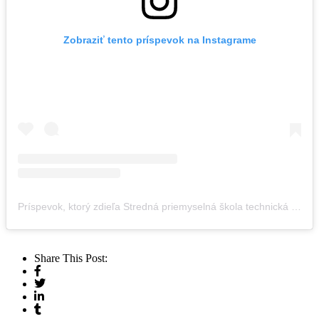
Zobraziť tento príspevok na Instagrame
Príspevok, ktorý zdieľa Stredná priemyselná škola technická (@spst_snv)
Share This Post: