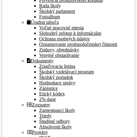
Prevencia protiprávneho konania
Rada školy
Školský parlament
Fotoalbum
Úradná tabuľa
Voľné pracovné miesta
Slobodný prístup k informáciám
Ochrana osobných údajov
Oznamovanie protispoločenskej činnosti
Zmluvy, objednávky
Verejné obstarávanie
Dokumenty
Zriaďovacia listina
Školský vzdelávací program
Školský poriadok
Hodnotiace správy
Zápisnice
Etický kódex
2% dane
Zoznamy
Zamestnanci školy
Triedy
Študijné odbory
Absolventi školy
Projekty