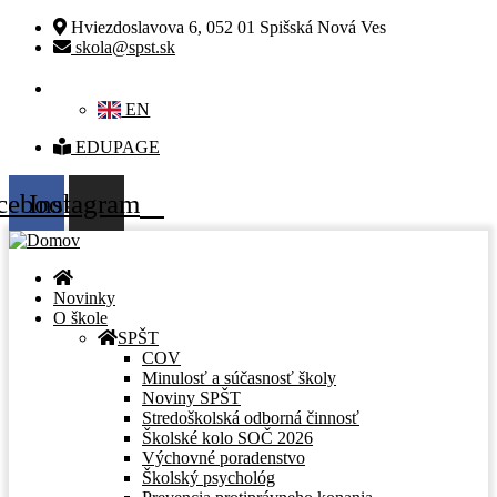
Hviezdoslavova 6, 052 01 Spišská Nová Ves
skola@spst.sk
SK
EN
EDUPAGE
cebook
Instagram
Novinky
O škole
SPŠT
COV
Minulosť a súčasnosť školy
Noviny SPŠT
Stredoškolská odborná činnosť
Školské kolo SOČ 2026
Výchovné poradenstvo
Školský psychológ