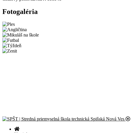
Fotogaléria
Novinky
Športový deň 2026
CanSat Space Engineer for a Day 2026
Exkurzia v útrobách elektrárne
Školská olympiáda v programovaní
Celoslovenské kolo olympiády Liga kritického myslenia
© 2024 – 2026 Stredná priemyselná škola technická Spišská Nová
Ves |
Zásady ochrany osobných údajov
| Všetky práva vyhradené.