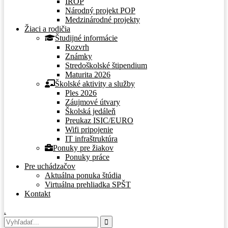
IROP
Národný projekt POP
Medzinárodné projekty
Žiaci a rodičia
Študijné informácie
Rozvrh
Známky
Stredoškolské štipendium
Maturita 2026
Školské aktivity a služby
Ples 2026
Záujmové útvary
Školská jedáleň
Preukaz ISIC/EURO
Wifi pripojenie
IT infraštruktúra
Ponuky pre žiakov
Ponuky práce
Pre uchádzačov
Aktuálna ponuka štúdia
Virtuálna prehliadka SPŠT
Kontakt
.