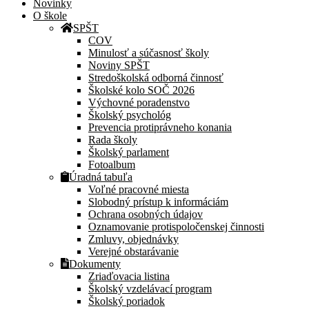
Novinky
O škole
SPŠT
COV
Minulosť a súčasnosť školy
Noviny SPŠT
Stredoškolská odborná činnosť
Školské kolo SOČ 2026
Výchovné poradenstvo
Školský psychológ
Prevencia protiprávneho konania
Rada školy
Školský parlament
Fotoalbum
Úradná tabuľa
Voľné pracovné miesta
Slobodný prístup k informáciám
Ochrana osobných údajov
Oznamovanie protispoločenskej činnosti
Zmluvy, objednávky
Verejné obstarávanie
Dokumenty
Zriaďovacia listina
Školský vzdelávací program
Školský poriadok