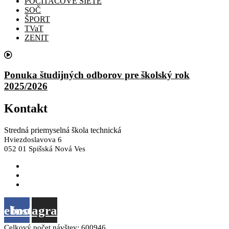
POČÍTAČOVÉ SIETE
SOČ
ŠPORT
TVaT
ZENIT
Ponuka študijných odborov pre školský rok
2025/2026
Kontakt
Stredná priemyselná škola technická
Hviezdoslavova 6
052 01 Spišská Nová Ves
skola@spst.sk
+421 53 44 66 249
+421 53 44 66 308
cebook
Instagram
Celkový počet návštev:
600946