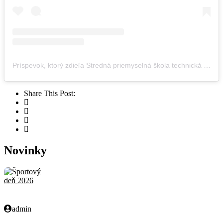
Príspevok, ktorý zdieľa Stredná priemyselná škola technická (@spst_snv)
Share This Post:
Novinky
admin