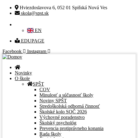
Hviezdoslavova 6, 052 01 Spišská Nová Ves
skola@spst.sk
SK
EN
EDUPAGE
Facebook
Instagram
Novinky
O škole
SPŠT
COV
Minulosť a súčasnosť školy
Noviny SPŠT
Stredoškolská odborná činnosť
Školské kolo SOČ 2026
Výchovné poradenstvo
Školský psychológ
Prevencia protiprávneho konania
Rada školy