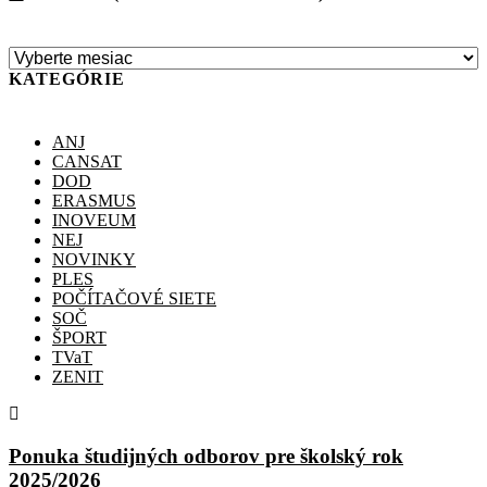
KATEGÓRIE
ANJ
CANSAT
DOD
ERASMUS
INOVEUM
NEJ
NOVINKY
PLES
POČÍTAČOVÉ SIETE
SOČ
ŠPORT
TVaT
ZENIT
Ponuka študijných odborov pre školský rok
2025/2026