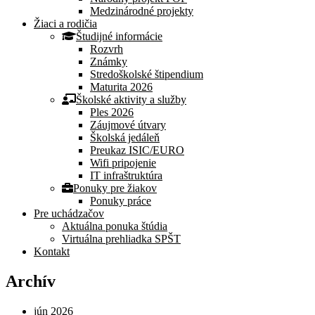
Medzinárodné projekty
Žiaci a rodičia
Študijné informácie
Rozvrh
Známky
Stredoškolské štipendium
Maturita 2026
Školské aktivity a služby
Ples 2026
Záujmové útvary
Školská jedáleň
Preukaz ISIC/EURO
Wifi pripojenie
IT infraštruktúra
Ponuky pre žiakov
Ponuky práce
Pre uchádzačov
Aktuálna ponuka štúdia
Virtuálna prehliadka SPŠT
Kontakt
Archív
jún 2026