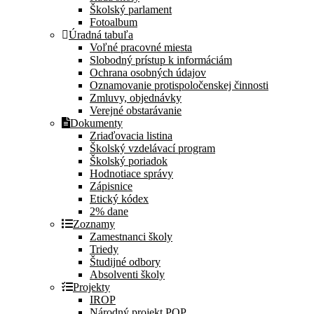
Školský parlament
Fotoalbum
Úradná tabuľa
Voľné pracovné miesta
Slobodný prístup k informáciám
Ochrana osobných údajov
Oznamovanie protispoločenskej činnosti
Zmluvy, objednávky
Verejné obstarávanie
Dokumenty
Zriaďovacia listina
Školský vzdelávací program
Školský poriadok
Hodnotiace správy
Zápisnice
Etický kódex
2% dane
Zoznamy
Zamestnanci školy
Triedy
Študijné odbory
Absolventi školy
Projekty
IROP
Národný projekt POP