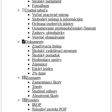
Školský parlament
Fotoalbum
Úradná tabuľa
Voľné pracovné miesta
Slobodný prístup k informáciám
Ochrana osobných údajov
Oznamovanie protispoločenskej činnosti
Zmluvy, objednávky
Verejné obstarávanie
Dokumenty
Zriaďovacia listina
Školský vzdelávací program
Školský poriadok
Hodnotiace správy
Zápisnice
Etický kódex
2% dane
Zoznamy
Zamestnanci školy
Triedy
Študijné odbory
Absolventi školy
Projekty
IROP
Národný projekt POP