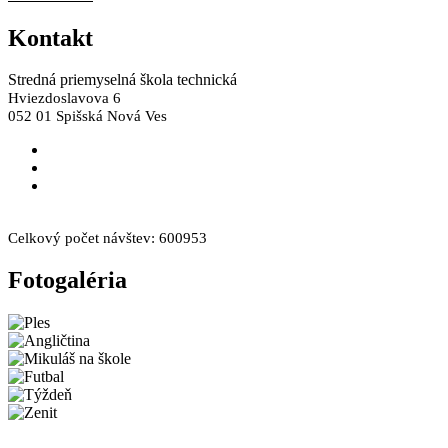
Kontakt
Stredná priemyselná škola technická
Hviezdoslavova 6
052 01 Spišská Nová Ves
skola@spst.sk
+421 53 44 66 249
+421 53 44 66 308
Facebook
Instagram
Celkový počet návštev:
600953
Fotogaléria
Novinky