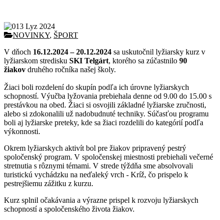
Lyžiarsky kurz – Telgárt 2024
NOVINKY
,
ŠPORT
V dňoch
16.12.2024 – 20.12.2024
sa uskutočnil lyžiarsky kurz v
lyžiarskom stredisku
SKI Telgárt
, ktorého sa zúčastnilo
90
žiakov
druhého ročníka našej školy.
Žiaci boli rozdelení do skupín podľa ich úrovne lyžiarskych
schopností. Výučba lyžovania prebiehala denne od 9.00 do 15.00 s
prestávkou na obed. Žiaci si osvojili základné lyžiarske zručnosti,
alebo si zdokonalili už nadobudnuté techniky. Súčasťou programu
boli aj lyžiarske preteky, kde sa žiaci rozdelili do kategórií podľa
výkonnosti.
Okrem lyžiarskych aktivít bol pre žiakov pripravený pestrý
spoločenský program. V spoločenskej miestnosti prebiehali večerné
stretnutia s rôznymi témami. V strede týždňa sme absolvovali
turistickú vychádzku na neďaleký vrch - Kríž, čo prispelo k
pestrejšiemu zážitku z kurzu.
Kurz splnil očakávania a výrazne prispel k rozvoju lyžiarskych
schopností a spoločenského života žiakov.