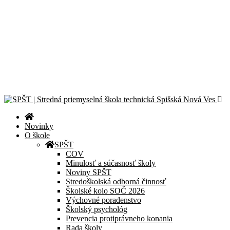
Športový deň 2026
CanSat Space Engineer for a Day 2026
Exkurzia v útrobách elektrárne
Školská olympiáda v programovaní
Celoslovenské kolo olympiády Liga kritického myslenia
© 2024 – 2026 Stredná priemyselná škola technická Spišská Nová
Ves |
Zásady ochrany osobných údajov
| Všetky práva vyhradené.
Novinky
O škole
SPŠT
COV
Minulosť a súčasnosť školy
Noviny SPŠT
Stredoškolská odborná činnosť
Školské kolo SOČ 2026
Výchovné poradenstvo
Školský psychológ
Prevencia protiprávneho konania
Rada školy