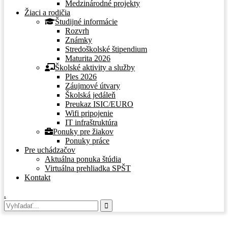
Medzinárodné projekty
Žiaci a rodičia
Študijné informácie
Rozvrh
Známky
Stredoškolské štipendium
Maturita 2026
Školské aktivity a služby
Ples 2026
Záujmové útvary
Školská jedáleň
Preukaz ISIC/EURO
Wifi pripojenie
IT infraštruktúra
Ponuky pre žiakov
Ponuky práce
Pre uchádzačov
Aktuálna ponuka štúdia
Virtuálna prehliadka SPŠT
Kontakt
.